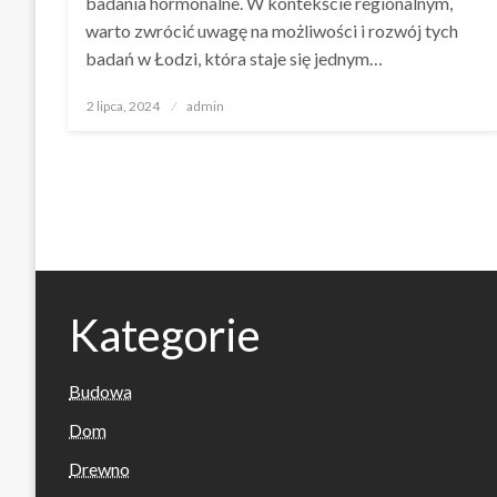
badania hormonalne. W kontekście regionalnym,
warto zwrócić uwagę na możliwości i rozwój tych
badań w Łodzi, która staje się jednym…
Opublikowane
2 lipca, 2024
admin
w
Kategorie
Budowa
Dom
Drewno