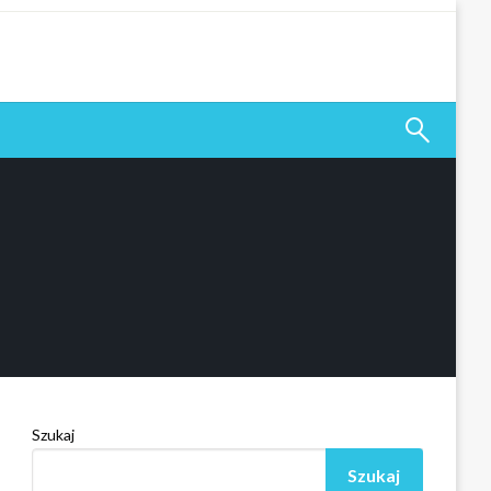
 odsetkami, z terminem spłaty.
Szukaj
Szukaj