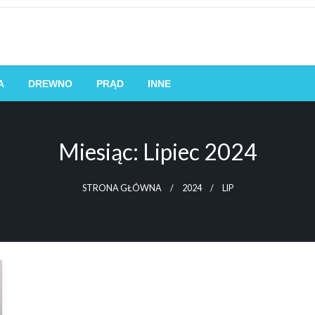
obom lub firmom pożyczać pieniądze od pożyczkodawców, zwykle z
A
DREWNO
PRĄD
INNE
Miesiąc:
Lipiec 2024
STRONA GŁÓWNA
2024
LIP