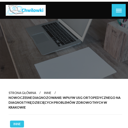
Skip
to
content
Pożyczki to instrumenty finansowe, które pozwalają
Pożyczki
osobom lub firmom pożyczać pieniądze od
pożyczkodawców, zwykle z odsetkami, z terminem
spłaty.
STRONA GŁÓWNA
INNE
NOWOCZESNE DIAGNOZOWANIE: WPŁYW USG ORTOPEDYCZNEGO NA
DIAGNOSTYKĘ DZIECIĘCYCH PROBLEMÓW ZDROWOTNYCH W
KRAKOWIE
INNE