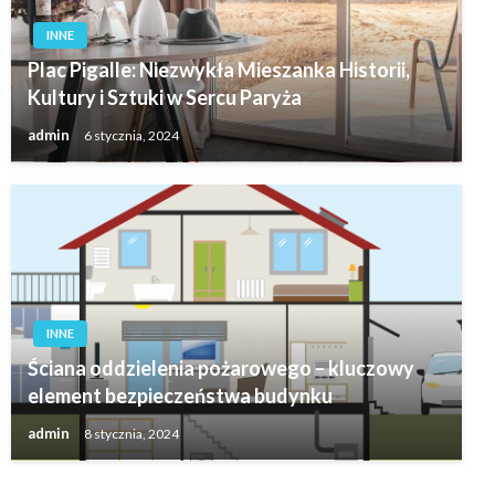
INNE
Plac Pigalle: Niezwykła Mieszanka Historii,
Kultury i Sztuki w Sercu Paryża
admin
6 stycznia, 2024
INNE
Ściana oddzielenia pożarowego – kluczowy
element bezpieczeństwa budynku
admin
8 stycznia, 2024