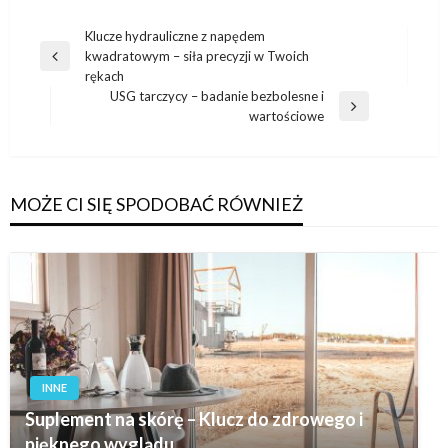
Nawigacja
Klucze hydrauliczne z napędem
kwadratowym – siła precyzji w Twoich
wpisu
Poprzedni
rękach
wpis
USG tarczycy – badanie bezbolesne i
Następny
wartościowe
wpis
MOŻE CI SIĘ SPODOBAĆ RÓWNIEŻ
INNE
Suplement na skórę – Klucz do zdrowego i
pięknego wyglądu