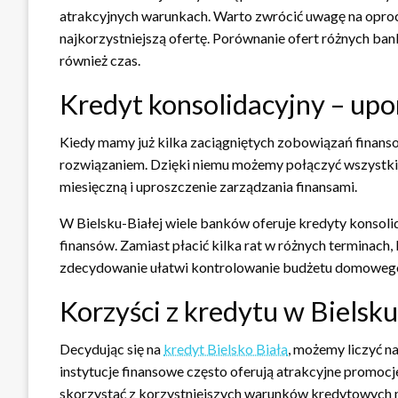
atrakcyjnych warunkach. Warto zwrócić uwagę na opro
najkorzystniejszą ofertę. Porównanie ofert różnych ban
również czas.
Kredyt konsolidacyjny – up
Kiedy mamy już kilka zaciągniętych zobowiązań finans
rozwiązaniem. Dzięki niemu możemy połączyć wszystkie
miesięczną i uproszczenie zarządzania finansami.
W Bielsku-Białej wiele banków oferuje kredyty konso
finansów. Zamiast płacić kilka rat w różnych terminach,
zdecydowanie ułatwi kontrolowanie budżetu domoweg
Korzyści z kredytu w Bielsku
Decydując się na
kredyt Bielsko Biała
, możemy liczyć na
instytucje finansowe często oferują atrakcyjne promo
skorzystać z korzystniejszych warunków kredytowych ni