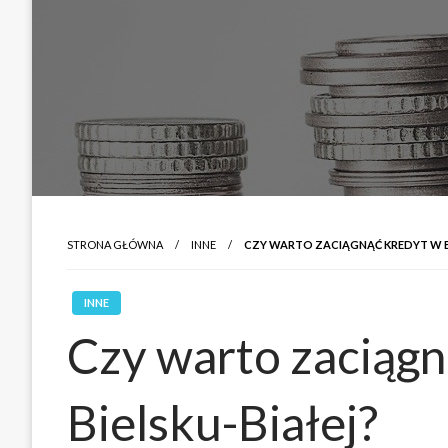
STRONA GŁÓWNA
INNE
CZY WARTO ZACIĄGNĄĆ KREDYT W BI
INNE
Czy warto zaciągn
Bielsku-Białej?