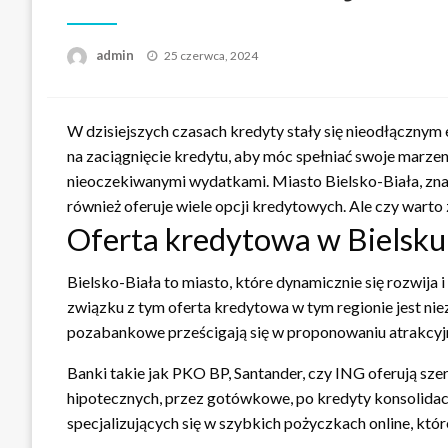
Opublikowane
admin
25 czerwca, 2024
w
W dzisiejszych czasach kredyty stały się nieodłącznym 
na zaciągnięcie kredytu, aby móc spełniać swoje marzen
nieoczekiwanymi wydatkami. Miasto Bielsko-Biała, zna
również oferuje wiele opcji kredytowych. Ale czy warto 
Oferta kredytowa w Bielsku
Bielsko-Biała to miasto, które dynamicznie się rozwija
związku z tym oferta kredytowa w tym regionie jest niez
pozabankowe prześcigają się w proponowaniu atrakcy
Banki takie jak PKO BP, Santander, czy ING oferują s
hipotecznych, przez gotówkowe, po kredyty konsolidacy
specjalizujących się w szybkich pożyczkach online, kt