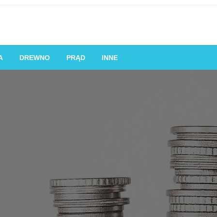
obom lub firmom pożyczać pieniądze od pożyczkodawców, zwykle z
A
DREWNO
PRĄD
INNE