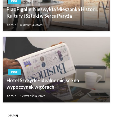
INNE
Plac Pigalle: Niezwykła Mieszanka Historii,
Kultury i Sztuki w Sercu Paryża
admin
6 stycznia, 2024
INNE
Hotel Szczyrk – idealne miejsce na
wypoczynek w górach
admin
12 września, 2025
Szukaj