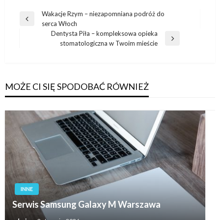
Nawigacja
Wakacje Rzym – niezapomniana podróż do
Poprzedni
serca Włoch
wpisu
wpis
Dentysta Piła – kompleksowa opieka
Następny
stomatologiczna w Twoim mieście
wpis
MOŻE CI SIĘ SPODOBAĆ RÓWNIEŻ
INNE
Serwis Samsung Galaxy M Warszawa