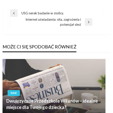
Nawigacja
USG nerek badanie w stolicy.
Poprzedni
wpisu
Internet uświadamia: siła, zagrożenia i
wpis
Następny
potencjał sieci
wpis
MOŻE CI SIĘ SPODOBAĆ RÓWNIEŻ
INNE
Dwujęzyczne Przedszkole Wilanów – idealne
miejsce dla Twojego dziecka?