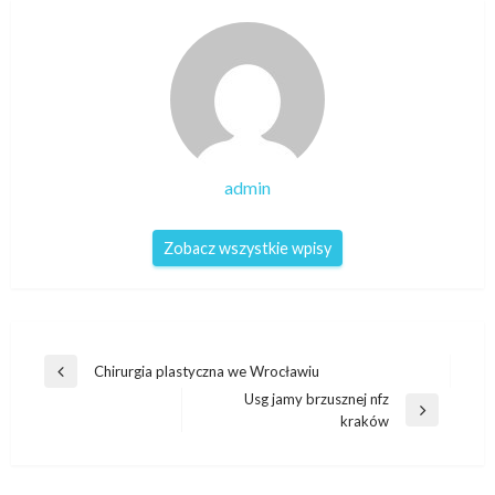
admin
Zobacz wszystkie wpisy
Nawigacja
Chirurgia plastyczna we Wrocławiu
Poprzedni
wpisu
Usg jamy brzusznej nfz
wpis
Następny
kraków
wpis