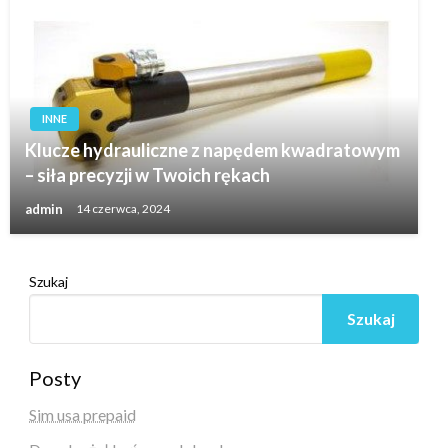
INNE
Klucze hydrauliczne z napędem kwadratowym
– siła precyzji w Twoich rękach
admin
14 czerwca, 2024
Szukaj
Szukaj
Posty
Sim usa prepaid