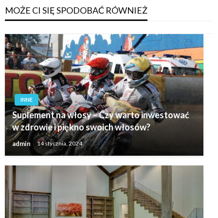
MOŻE CI SIĘ SPODOBAĆ RÓWNIEŻ
INNE
Suplement na włosy – Czy warto inwestować
w zdrowie i piękno swoich włosów?
admin
14 stycznia, 2024