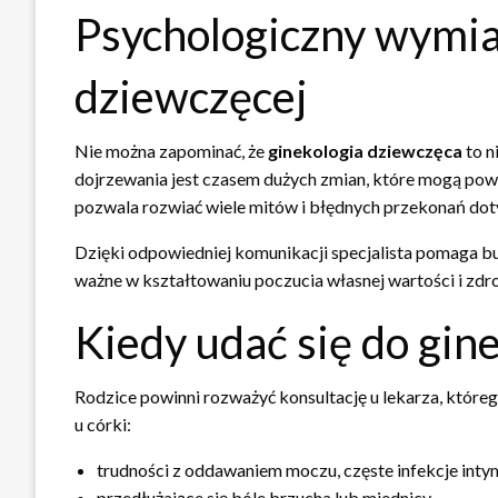
Psychologiczny wymia
dziewczęcej
Nie można zapominać, że
ginekologia dziewczęca
to n
dojrzewania jest czasem dużych zmian, które mogą pow
pozwala rozwiać wiele mitów i błędnych przekonań doty
Dzięki odpowiedniej komunikacji specjalista pomaga b
ważne w kształtowaniu poczucia własnej wartości i zdro
Kiedy udać się do gin
Rodzice powinni rozważyć konsultację u lekarza, którego
u córki:
trudności z oddawaniem moczu, częste infekcje inty
przedłużające się bóle brzucha lub miednicy,