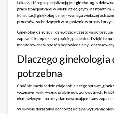
Lekarz, którego specjalizacją jest
ginekologia dziewc
pracy z pacjentkami w wieku dziecięcym i nastoletnim. W
konsultacji ginekologicznej – wymaga większej ostrożno
procesów zachodzących w organizmie w prosty i przys
Ginekolog dziecięcy i dziewczęcy często współpracuje 
zapewnić kompleksową opiekę pacjentce. Dzięki temu ro
monitorowane w sposób odpowiedzialny i dostosowany
Dlaczego ginekologia 
potrzebna
Choć nie każdy rodzic zdaje sobie z tego sprawę,
ginek
wczesnym wykrywaniu problemów zdrowotnych. Problem
niemowlęcym – na przykład nawracające stany zapalne
W okresie dorastania dochodzą kolejne wyzwania: pierw