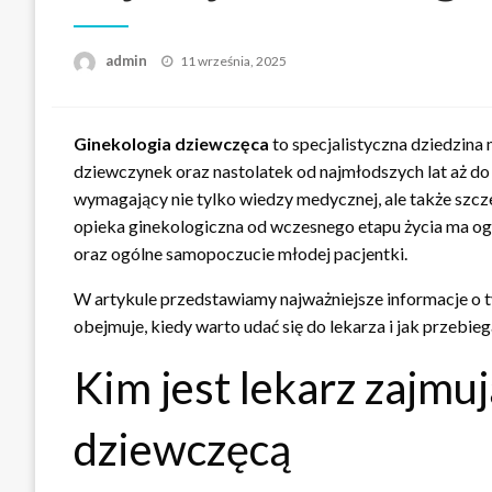
Opublikowane
admin
11 września, 2025
w
Ginekologia dziewczęca
to specjalistyczna dziedzina
dziewczynek oraz nastolatek od najmłodszych lat aż do 
wymagający nie tylko wiedzy medycznej, ale także szcze
opieka ginekologiczna od wczesnego etapu życia ma o
oraz ogólne samopoczucie młodej pacjentki.
W artykule przedstawiamy najważniejsze informacje o 
obejmuje, kiedy warto udać się do lekarza i jak przebie
Kim jest lekarz zajmuj
dziewczęcą