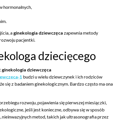
ów hormonalnych,
nim.
ścia, a
ginekologia dziewczęca
zapewnia metody
rozwoju pacjentki.
ekologa dziecięcego
t
ginekologia dziewczęca
iewczeca-1
budzi u wielu dziewczynek i ich rodziców
iąże się z badaniem ginekologicznym. Bardzo często ma ona
ebiegu rozwoju, pojawienia się pierwszej miesiączki,
ekologiczne, jeśli jest konieczne, odbywa się w sposób
 nieinwazyjnych metod, takich jak ultrasonografia przez