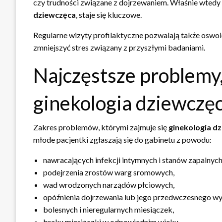
czy trudności związane z dojrzewaniem. Właśnie wtedy w
dziewczęca
, staje się kluczowe.
Regularne wizyty profilaktyczne pozwalają także oswoi
zmniejszyć stres związany z przyszłymi badaniami.
Najczęstsze problemy
ginekologia dziewczę
Zakres problemów, którymi zajmuje się
ginekologia d
młode pacjentki zgłaszają się do gabinetu z powodu:
nawracających infekcji intymnych i stanów zapalnych
podejrzenia zrostów warg sromowych,
wad wrodzonych narządów płciowych,
opóźnienia dojrzewania lub jego przedwczesnego wy
bolesnych i nieregularnych miesiączek,
braku miesiączki w odpowiednim wieku,