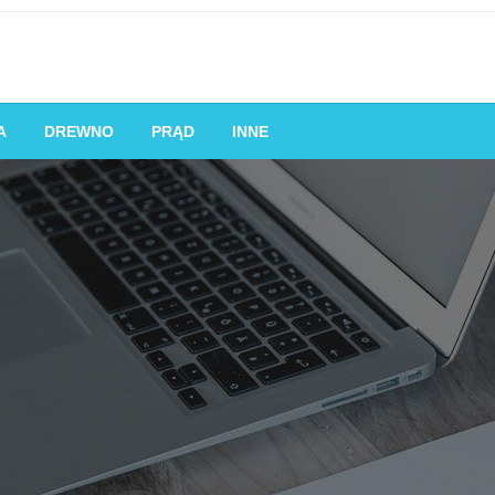
obom lub firmom pożyczać pieniądze od pożyczkodawców, zwykle z
A
DREWNO
PRĄD
INNE