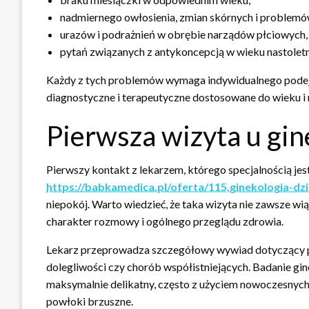
nadmiernego owłosienia, zmian skórnych i problem
urazów i podrażnień w obrębie narządów płciowych,
pytań związanych z antykoncepcją w wieku nastolet
Każdy z tych problemów wymaga indywidualnego podej
diagnostyczne i terapeutyczne dostosowane do wieku i 
Pierwsza wizyta u gin
Pierwszy kontakt z lekarzem, którego specjalnością jes
https://babkamedica.pl/oferta/115,ginekologia-dz
niepokój. Warto wiedzieć, że taka wizyta nie zawsze w
charakter rozmowy i ogólnego przeglądu zdrowia.
Lekarz przeprowadza szczegółowy wywiad dotyczący prz
dolegliwości czy chorób współistniejących. Badanie gin
maksymalnie delikatny, często z użyciem nowoczesnych,
powłoki brzuszne.