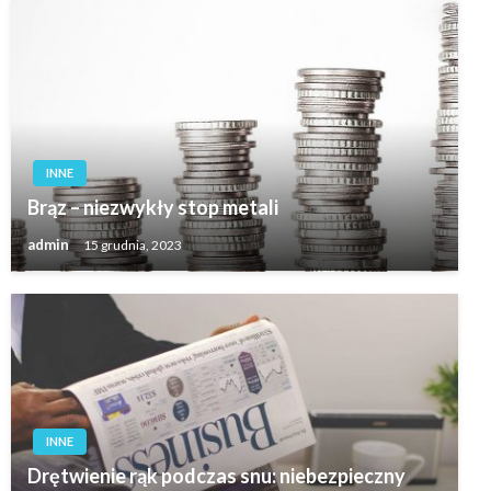
INNE
Brąz – niezwykły stop metali
admin
15 grudnia, 2023
INNE
Drętwienie rąk podczas snu: niebezpieczny