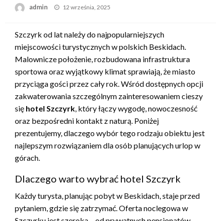
Opublikowane
admin
12 września, 2025
w
Szczyrk od lat należy do najpopularniejszych
miejscowości turystycznych w polskich Beskidach.
Malownicze położenie, rozbudowana infrastruktura
sportowa oraz wyjątkowy klimat sprawiają, że miasto
przyciąga gości przez cały rok. Wśród dostępnych opcji
zakwaterowania szczególnym zainteresowaniem cieszy
się
hotel Szczyrk
, który łączy wygodę, nowoczesność
oraz bezpośredni kontakt z naturą. Poniżej
prezentujemy, dlaczego wybór tego rodzaju obiektu jest
najlepszym rozwiązaniem dla osób planujących urlop w
górach.
Dlaczego warto wybrać hotel Szczyrk
Każdy turysta, planując pobyt w Beskidach, staje przed
pytaniem, gdzie się zatrzymać. Oferta noclegowa w
Szczyrku jest szeroka – od prywatnych pensjonatów,