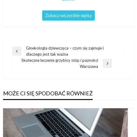
Zobacz wszystkie wpisy
Nawigacja
Ginekologia dziewczęca – czym się zajmuje i
Poprzedni
dlaczego jest tak ważna
wpisu
wpis
Skuteczne leczenie grzybicy stóp i paznokci
Następny
Warszawa
wpis
MOŻE CI SIĘ SPODOBAĆ RÓWNIEŻ