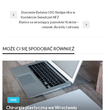
Nawigacja
Znaczenie Badania USG Nadgarstka w
Poprzedni
Kontekście Świadczeń NFZ
wpisu
wpis
Klamra na wrastający paznokieć Kraków –
Następny
ratunek dla bólu i zdrowia
wpis
MOŻE CI SIĘ SPODOBAĆ RÓWNIEŻ
INNE
Chirurgia plastyczna we Wrocławiu