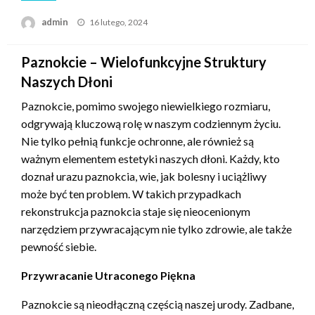
Opublikowane
admin
16 lutego, 2024
w
Paznokcie – Wielofunkcyjne Struktury
Naszych Dłoni
Paznokcie, pomimo swojego niewielkiego rozmiaru,
odgrywają kluczową rolę w naszym codziennym życiu.
Nie tylko pełnią funkcje ochronne, ale również są
ważnym elementem estetyki naszych dłoni. Każdy, kto
doznał urazu paznokcia, wie, jak bolesny i uciążliwy
może być ten problem. W takich przypadkach
rekonstrukcja paznokcia staje się nieocenionym
narzędziem przywracającym nie tylko zdrowie, ale także
pewność siebie.
Przywracanie Utraconego Piękna
Paznokcie są nieodłączną częścią naszej urody. Zadbane,