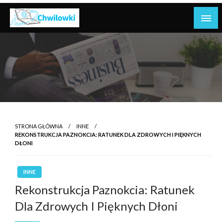
Skip
to
content
Pożyczki to instrumenty finansowe, które pozwalają
Pożyczki
osobom lub firmom pożyczać pieniądze od
pożyczkodawców, zwykle z odsetkami, z terminem
spłaty.
STRONA GŁÓWNA
INNE
REKONSTRUKCJA PAZNOKCIA: RATUNEK DLA ZDROWYCH I PIĘKNYCH
DŁONI
INNE
Rekonstrukcja Paznokcia: Ratunek
Dla Zdrowych I Pięknych Dłoni